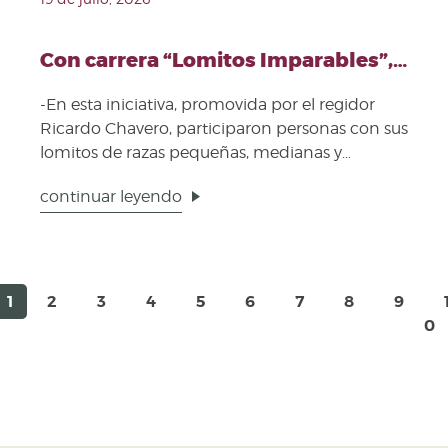
Con carrera “Lomitos Imparables”, Puebla se une en una fiesta deportiva y de bienestar animal
-En esta iniciativa, promovida por el regidor
Ricardo Chavero, participaron personas con sus
lomitos de razas pequeñas, medianas y
grandes PUEBLA, ...
continuar leyendo
1
2
3
4
5
6
7
8
9
0