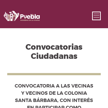
Convocatorias
Ciudadanas
Se muestra el listado de convocatorias disponibles. Us
CONVOCATORIA A LAS VECINAS Y VEC
, CON INTERÉS EN PARTICIPAR COMO VOTANTES Y/
CONVOCATORIA A LAS VECINAS
Y VECINOS DE LA COLONIA
SANTA BÁRBARA, CON INTERÉS
EN PARTICIPAR COMO