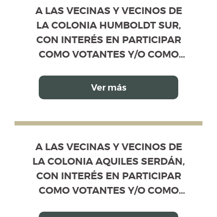
A LAS VECINAS Y VECINOS DE LA CO
, CON INTERÉS EN PARTICIPAR COMO VOTANTES Y/
A LAS VECINAS Y VECINOS DE
LA COLONIA HUMBOLDT SUR,
CON INTERÉS EN PARTICIPAR
COMO VOTANTES Y/O COMO
CANDIDATOS PROPIETARIOS Y
SUPLENTES
Ver más
A LAS VECINAS Y VECINOS DE LA COL
, CON INTERÉS EN PARTICIPAR COMO VOTANTES Y/
A LAS VECINAS Y VECINOS DE
LA COLONIA AQUILES SERDÁN,
CON INTERÉS EN PARTICIPAR
COMO VOTANTES Y/O COMO
CANDIDATOS PROPIETARIOS Y