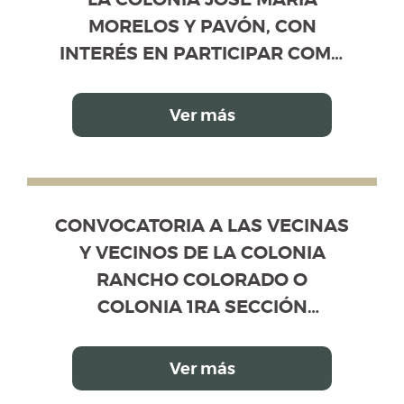
MORELOS Y PAVÓN, CON
INTERÉS EN PARTICIPAR COMO
VOTANTES Y/O COMO
CANDIDATOS PROPIETARIOS Y
Ver más
SUPLENTES
CONVOCATORIA A LAS VECINAS Y VE
, CON INTERÉS EN PARTICIPAR COMO VOTANTES Y/
CONVOCATORIA A LAS VECINAS
Y VECINOS DE LA COLONIA
RANCHO COLORADO O
COLONIA 1RA SECCIÓN
RANCHO COLORADO, CON
INTERÉS EN PARTICIPAR COMO
Ver más
VOTANTES Y/O COMO