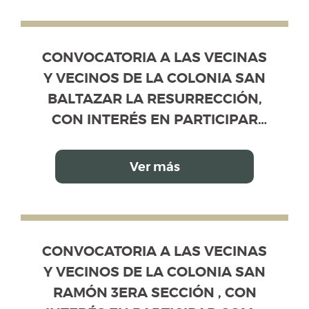
CANDIDATOS PROPIETARIOS Y
SUPLENTES, EN EL PROCESO DE
ELECCIÓN DE LA MESA
CONVOCATORIA A LAS VECINAS Y VEC
, CON INTERÉS EN PARTICIPAR COMO VOTANTES Y/
CONVOCATORIA A LAS VECINAS
DIRECTIVA DE VECINOS
Y VECINOS DE LA COLONIA SAN
BALTAZAR LA RESURRECCIÓN,
CON INTERÉS EN PARTICIPAR
COMO VOTANTES Y/O COMO
CANDIDATOS PROPIETARIOS Y
Ver más
SUPLENTES, EN EL PROCESO DE
ELECCIÓN DE LA MESA
DIRECTIVA DE VECINOS
CONVOCATORIA A LAS VECINAS Y VEC
, CON INTERÉS EN PARTICIPAR COMO VOTANTES Y/
CONVOCATORIA A LAS VECINAS
Y VECINOS DE LA COLONIA SAN
RAMÓN 3ERA SECCIÓN , CON