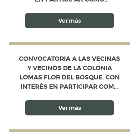
VOTANTES Y/O COMO
CANDIDATOS PROPIETARIOS Y
Ver más
SUPLENTES, EN EL PROCESO DE
ELECCIÓN DE LA MESA
DIRECTIVA DE VECINOS
CONVOCATORIA A LAS VECINAS Y VEC
, CON INTERÉS EN PARTICIPAR COMO VOTANTES Y/
CONVOCATORIA A LAS VECINAS
Y VECINOS DE LA COLONIA
LOMAS FLOR DEL BOSQUE, CON
INTERÉS EN PARTICIPAR COMO
VOTANTES Y/O COMO
CANDIDATOS PROPIETARIOS Y
Ver más
SUPLENTES, EN EL PROCESO DE
ELECCIÓN DE LA MESA
DIRECTIVA DE VECINOS